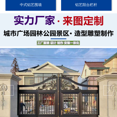
中式铝艺围墙
铝艺阳台栏杆