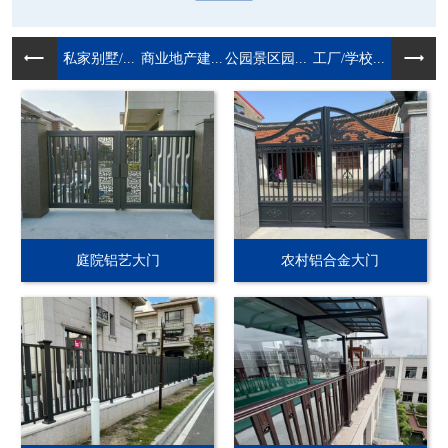
私家别墅/...
商业地产建...
公园景区园...
工厂/学校...
庭院铝艺大门
农村铝合金大门