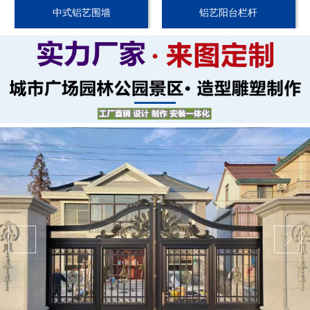
中式铝艺围墙
铝艺阳台栏杆