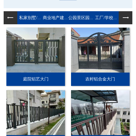
私家别墅/...
商业地产建...
公园景区园...
工厂/学校...
庭院铝艺大门
农村铝合金大门