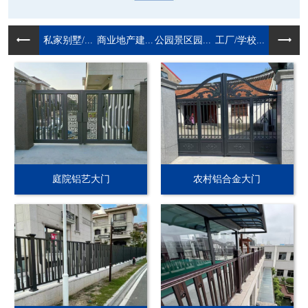
私家别墅/...
商业地产建...
公园景区园...
工厂/学校...
庭院铝艺大门
农村铝合金大门