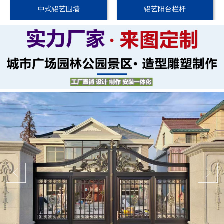
中式铝艺围墙
铝艺阳台栏杆