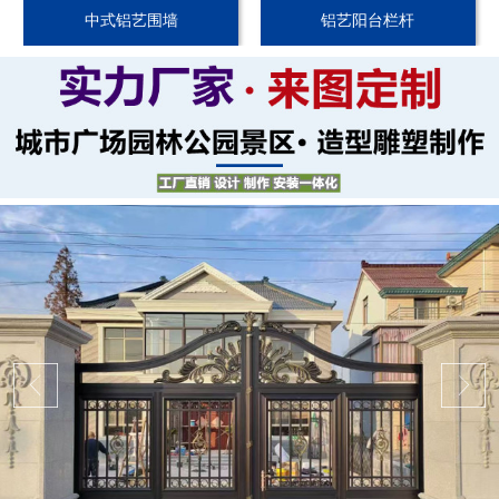
中式铝艺围墙
铝艺阳台栏杆