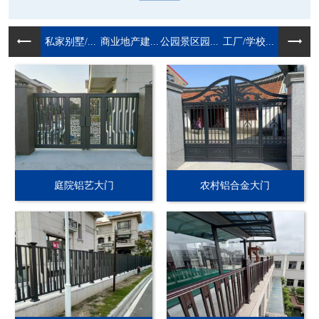
私家别墅/...
商业地产建...
公园景区园...
工厂/学校...
庭院铝艺大门
农村铝合金大门