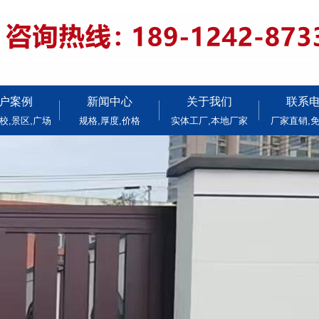
户案例
新闻中心
关于我们
联系
校,景区,广场
规格,厚度,价格
实体工厂,本地厂家
厂家直销,