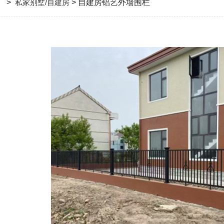
制
>
私家别墅/自建房
> 自建房铝艺外墙围栏