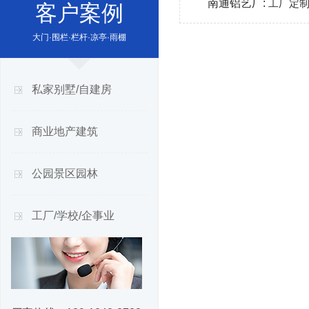
南通铝艺厂:
工厂定
客户案例
大门·围栏·栏杆·凉亭·雨棚
私家别墅/自建房
商业地产建筑
公园景区园林
工厂/学校/企事业