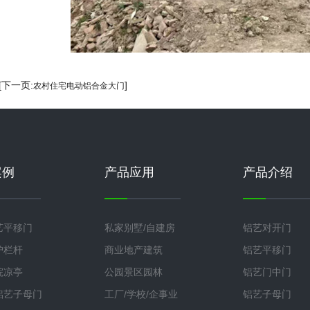
 [下一页:
]
农村住宅电动铝合金大门
案例
产品应用
产品介绍
艺平移门
私家别墅/自建房
铝艺对开门
护栏杆
商业地产建筑
铝艺平移门
院凉亭
公园景区园林
铝艺门中门
铝艺子母门
工厂/学校/企事业
铝艺子母门