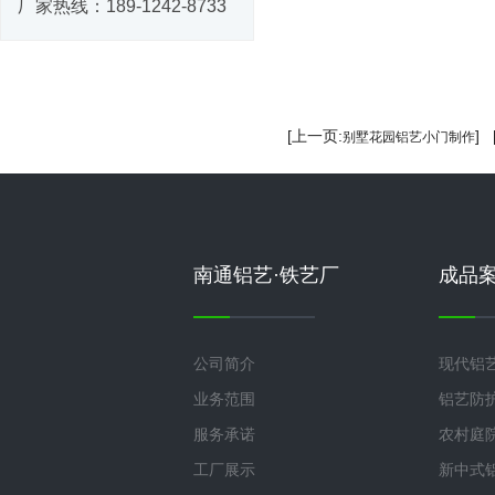
厂家热线：
189-1242-8733
[上一页:
]
别墅花园铝艺小门制作
南通铝艺·铁艺厂
成品
公司简介
现代铝
业务范围
铝艺防
服务承诺
农村庭
工厂展示
新中式