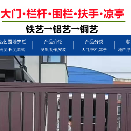
铝艺围墙护栏
产品介绍
产品分类
客
高度,长度,款式
测量,制作,安装
大门,护栏,凉亭
地产,学