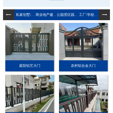
私家别墅/...
商业地产建...
公园景区园...
工厂/学校...
庭院铝艺大门
农村铝合金大门