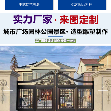
中式铝艺围墙
铝艺阳台栏杆