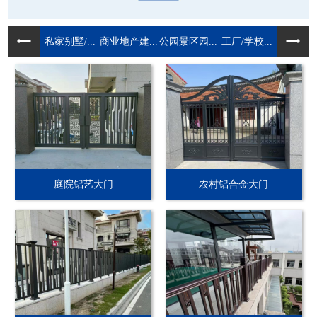
私家别墅/...
商业地产建...
公园景区园...
工厂/学校...
庭院铝艺大门
农村铝合金大门