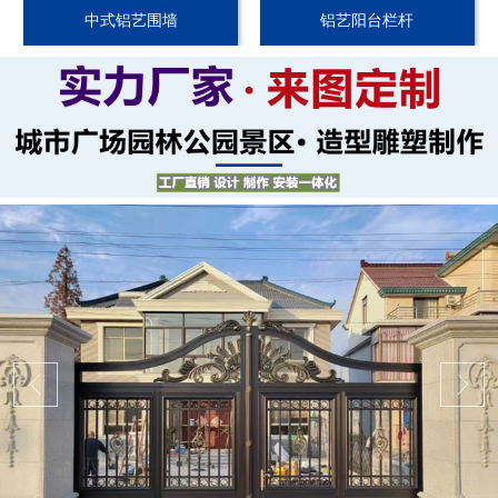
中式铝艺围墙
铝艺阳台栏杆