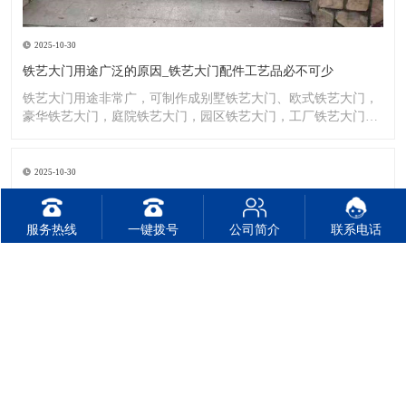
2025-10-30
铁艺大门用途广泛的原因_铁艺大门配件工艺品必不可少
铁艺大门用途非常广，可制作成别墅铁艺大门、欧式铁艺大门，
豪华铁艺大门，庭院铁艺大门，园区铁艺大门，工厂铁艺大门大
门，铁
2025-10-30
2025年别墅铝艺大门的广泛应用
别墅铝艺大门指的是使用铝材料制作而成的大门，别墅铝艺大门
服务热线
一键拨号
公司简介
联系电话
厂家利用铝材的轻便高强度特性，同时采用了一系列专门工艺，
使其具
2025-10-30
铝合金大门的保养方法
雨天过后，应及时抹干淋湿的部位，特别注意抹干滑槽积水。滑
槽用久，磨擦力增加，可加少许机油或涂一层火蜡油。