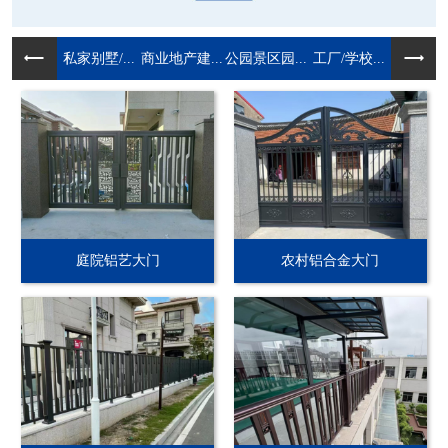
私家别墅/...
商业地产建...
公园景区园...
工厂/学校...
庭院铝艺大门
农村铝合金大门