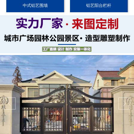
中式铝艺围墙
铝艺阳台栏杆