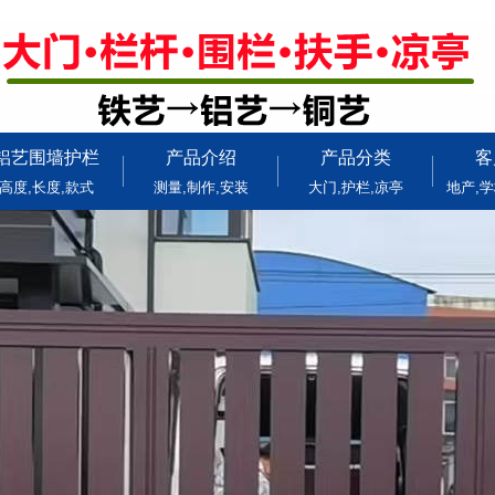
铝艺围墙护栏
产品介绍
产品分类
客
高度,长度,款式
测量,制作,安装
大门,护栏,凉亭
地产,学