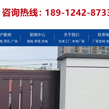
户案例
新闻中心
关于我们
联系
校,景区,广场
规格,厚度,价格
实体工厂,本地厂家
厂家直销,