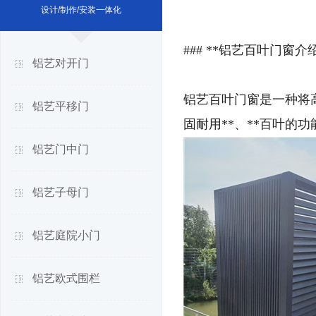
设计/制作/安装一体化
### **铝艺百叶门窗介绍
铝艺对开门
铝艺百叶门窗是一种将
铝艺平移门
固耐用**、**百叶的
铝艺门中门
铝艺子母门
铝艺庭院小门
铝艺欧式围栏