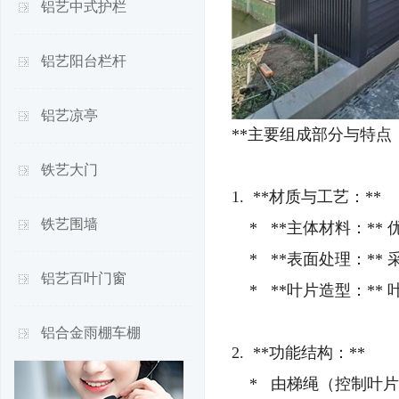
铝艺中式护栏
铝艺阳台栏杆
铝艺凉亭
**主要组成部分与特点：
铁艺大门
1. **材质与工艺：**
铁艺围墙
* **主体材料：**
* **表面处理：*
铝艺百叶门窗
* **叶片造型：**
铝合金雨棚车棚
2. **功能结构：**
* 由梯绳（控制叶片