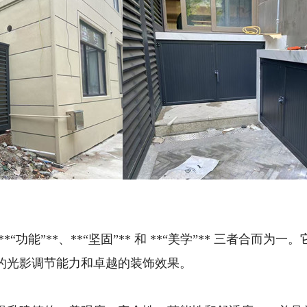
“功能”**、**“坚固”** 和 **“美学”** 三者合而为
的光影调节能力和卓越的装饰效果。