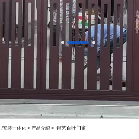
作/安装一体化
>
产品介绍
> 铝艺百叶门窗