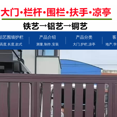
铝艺围墙护栏
产品介绍
产品分类
客
高度,长度,款式
测量,制作,安装
大门,护栏,凉亭
地产,学