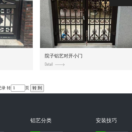
院子铝艺对开小门
记录 转
页
铝艺分类
安装技巧