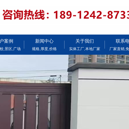
户案例
新闻中心
关于我们
联系
校,景区,广场
规格,厚度,价格
实体工厂,本地厂家
厂家直销,