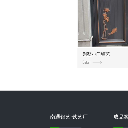
别墅小门铝艺
南通铝艺·铁艺厂
成品