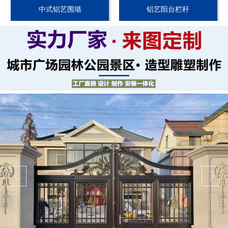
中式铝艺围墙
铝艺阳台栏杆