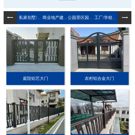
私家别墅/...
商业地产建...
公园景区园...
工厂/学校...
庭院铝艺大门
农村铝合金大门