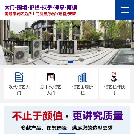
欧式铝艺大
新中式铝艺
铝艺围墙护
铝艺栏杆扶
门
大门
栏
手