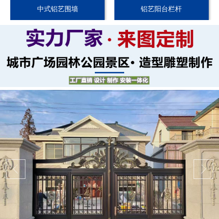
中式铝艺围墙
铝艺阳台栏杆