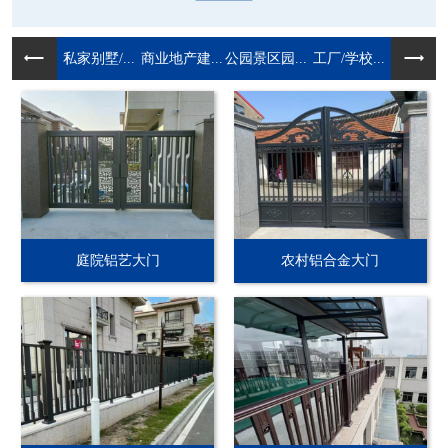
私家别墅/...
商业地产建...
公园景区园...
工厂/学校...
庭院铝艺大门
农村铝合金大门